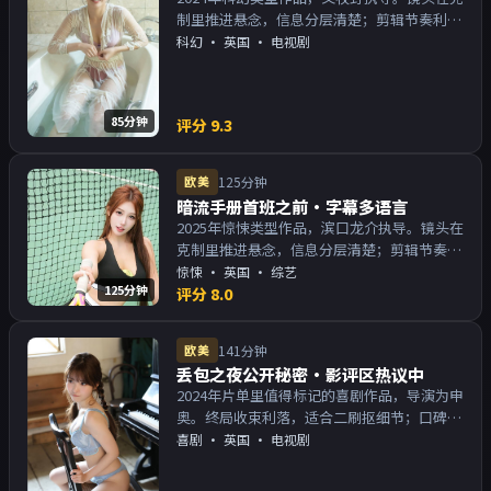
制里推进悬念，信息分层清楚；剪辑节奏利
落，观感顺滑。主演以演技派为主，适合喜欢
科幻
·
英国
· 电视剧
强叙事与人物关系的观众加入片单。
85分钟
评分
9.3
欧美
125分钟
暗流手册首班之前·字幕多语言
2025年惊悚类型作品，滨口龙介执导。镜头在
克制里推进悬念，信息分层清楚；剪辑节奏利
落，观感顺滑。主演以演技派为主，适合喜欢
惊悚
·
英国
· 综艺
125分钟
强叙事与人物关系的观众加入片单。
评分
8.0
欧美
141分钟
丢包之夜公开秘密·影评区热议中
2024年片单里值得标记的喜剧作品，导演为申
奥。终局收束利落，适合二刷抠细节；口碑向
与娱乐性兼顾。主演以演技派为主，适合喜欢
喜剧
·
英国
· 电视剧
强叙事与人物关系的观众加入片单。