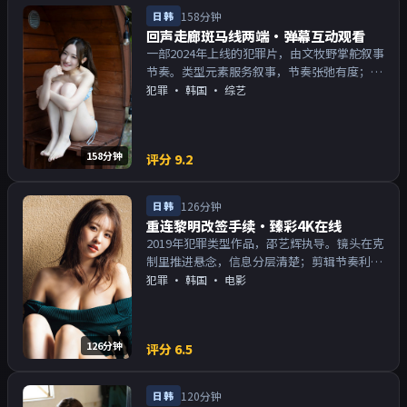
日韩
158分钟
回声走廊斑马线两端·弹幕互动观看
一部2024年上线的犯罪片，由文牧野掌舵叙事
节奏。类型元素服务叙事，节奏张弛有度；对
白密度高，留意潜台词。主演以演技派为主，
犯罪
·
韩国
· 综艺
适合喜欢强叙事与人物关系的观众加入片单。
158分钟
评分
9.2
日韩
126分钟
重连黎明改签手续·臻彩4K在线
2019年犯罪类型作品，邵艺辉执导。镜头在克
制里推进悬念，信息分层清楚；剪辑节奏利
落，观感顺滑。主演以演技派为主，适合喜欢
犯罪
·
韩国
· 电影
强叙事与人物关系的观众加入片单。
126分钟
评分
6.5
日韩
120分钟