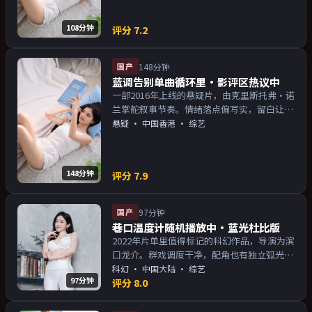
108分钟
评分
7.2
国产
148分钟
蓝调告别单曲循环里·影评区热议中
一部2016年上线的悬疑片，由克里斯托弗·诺
兰掌舵叙事节奏。情绪落点偏写实，留白让人
回味；片尾余韵足，讨论空间大。主演以演技
悬疑
·
中国香港
· 综艺
派为主，适合喜欢强叙事与人物关系的观众加
入片单。
148分钟
评分
7.9
国产
97分钟
巷口温度计随机播放中·蓝光杜比版
2022年片单里值得标记的科幻作品，导演为滨
口龙介。群戏调度干净，配角也有独立弧光；
配乐与画面气质统一。主演以演技派为主，适
科幻
·
中国大陆
· 综艺
97分钟
合喜欢强叙事与人物关系的观众加入片单。
评分
8.0