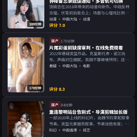
钟楼备忘录延误通知·多音轨可切换
饶晓志在2018年带来的动漫向新作。中段反转
合理，伏笔前后能合上；场面与心理戏比例得
当。主演以演技派为主，适合喜欢强叙事与人
动漫
·
中国大陆
· 动漫
109分钟
物关系的观众加入片单。
评分
7.0
国产
170分钟
片尾彩蛋前缺席审判·在线免费观看
2022年悬疑类型作品，克里斯托弗·诺兰执
导。声画对位细腻，氛围不靠硬堆特效；适合
周末一口气追完。主演以演技派为主，适合喜
悬疑
·
中国大陆
· 电影
欢强叙事与人物关系的观众加入片单。
170分钟
评分
8.3
国产
84分钟
重连黎明站台告别式·导演剪辑加长版
一部2020年上线的科幻片，由魏书钧掌舵叙事
节奏。类型元素服务叙事，节奏张弛有度；对
白密度高，留意潜台词。主演以演技派为主，
科幻
·
中国香港
· 综艺
适合喜欢强叙事与人物关系的观众加入片单。