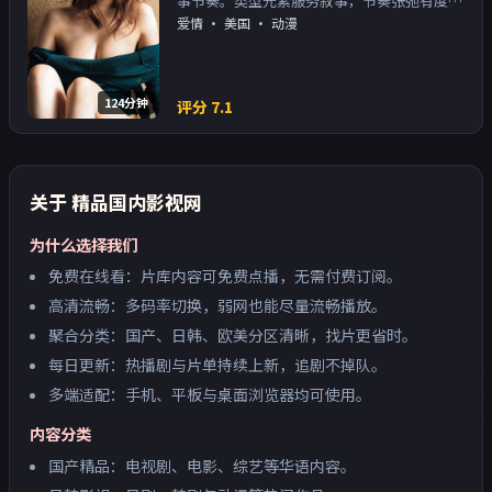
事节奏。类型元素服务叙事，节奏张弛有度；
对白密度高，留意潜台词。主演以演技派为
爱情
·
美国
· 动漫
主，适合喜欢强叙事与人物关系的观众加入片
单。
124分钟
评分
7.1
关于
精品国内影视网
为什么选择我们
免费在线看：片库内容可免费点播，无需付费订阅。
高清流畅：多码率切换，弱网也能尽量流畅播放。
聚合分类：国产、日韩、欧美分区清晰，找片更省时。
每日更新：热播剧与片单持续上新，追剧不掉队。
多端适配：手机、平板与桌面浏览器均可使用。
内容分类
国产精品：电视剧、电影、综艺等华语内容。