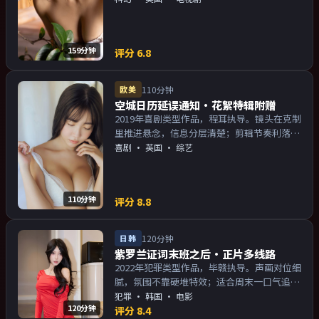
物关系的观众加入片单。
159分钟
评分
6.8
欧美
110分钟
空城日历延误通知·花絮特辑附赠
2019年喜剧类型作品，程耳执导。镜头在克制
里推进悬念，信息分层清楚；剪辑节奏利落，
观感顺滑。主演以演技派为主，适合喜欢强叙
喜剧
·
英国
· 综艺
事与人物关系的观众加入片单。
110分钟
评分
8.8
日韩
120分钟
紫罗兰证词末班之后·正片多线路
2022年犯罪类型作品，毕赣执导。声画对位细
腻，氛围不靠硬堆特效；适合周末一口气追
完。主演以演技派为主，适合喜欢强叙事与人
犯罪
·
韩国
· 电影
120分钟
物关系的观众加入片单。
评分
8.4