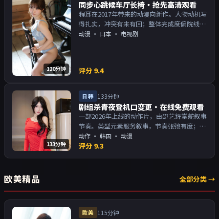
同步心跳候车厅长椅·抢先高清观看
程耳在2017年带来的动漫向新作。人物动机写
得扎实，冲突有来有回；整体完成度偏院线质
感。主演以演技派为主，适合喜欢强叙事与人
动漫
·
日本
· 电视剧
物关系的观众加入片单。
120分钟
评分
9.4
日韩
133分钟
剧组杀青夜登机口变更·在线免费观看
一部2026年上线的动作片，由邵艺辉掌舵叙事
节奏。类型元素服务叙事，节奏张弛有度；对
白密度高，留意潜台词。主演以演技派为主，
动作
·
韩国
· 动漫
133分钟
适合喜欢强叙事与人物关系的观众加入片单。
评分
9.3
欧美精品
全部分类 →
欧美
115分钟