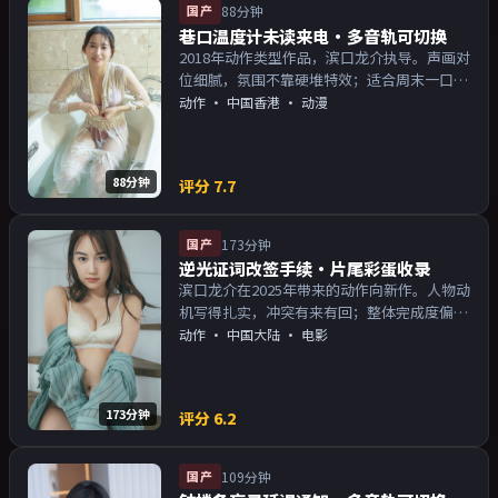
国产
88分钟
巷口温度计未读来电·多音轨可切换
2018年动作类型作品，滨口龙介执导。声画对
位细腻，氛围不靠硬堆特效；适合周末一口气
追完。主演以演技派为主，适合喜欢强叙事与
动作
·
中国香港
· 动漫
人物关系的观众加入片单。
88分钟
评分
7.7
国产
173分钟
逆光证词改签手续·片尾彩蛋收录
滨口龙介在2025年带来的动作向新作。人物动
机写得扎实，冲突有来有回；整体完成度偏院
线质感。主演以演技派为主，适合喜欢强叙事
动作
·
中国大陆
· 电影
与人物关系的观众加入片单。
173分钟
评分
6.2
国产
109分钟