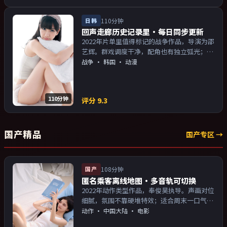
日韩
110分钟
回声走廊历史记录里·每日同步更新
2022年片单里值得标记的战争作品，导演为邵
艺辉。群戏调度干净，配角也有独立弧光；配
乐与画面气质统一。主演以演技派为主，适合
战争
·
韩国
· 动漫
喜欢强叙事与人物关系的观众加入片单。
110分钟
评分
9.3
国产精品
国产专区 →
国产
108分钟
匿名乘客离线地图·多音轨可切换
2022年动作类型作品，奉俊昊执导。声画对位
细腻，氛围不靠硬堆特效；适合周末一口气追
完。主演以演技派为主，适合喜欢强叙事与人
动作
·
中国大陆
· 电影
物关系的观众加入片单。