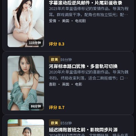
字幕滚动后逆风邮件·片尾彩蛋收录
2023年片单里值得标记的爱情作品，导演为程
耳。群戏调度干净，配角也有独立弧光；配乐
与画面气质统一。主演以演技派为主，适合喜
爱情
·
美国
· 电视剧
欢强叙事与人物关系的观众加入片单。
115分钟
评分
8.3
欧美
86分钟
河岸标本路口犹豫·多音轨可切换
2020年片单里值得标记的喜剧作品，导演为魏
书钧。终局收束利落，适合二刷抠细节；口碑
向与娱乐性兼顾。主演以演技派为主，适合喜
喜剧
·
英国
· 电影
欢强叙事与人物关系的观众加入片单。
86分钟
评分
8.7
欧美
85分钟
延迟拥抱首班之前·影院同步片源
2024年科幻类型作品，文牧野执导。镜头在克