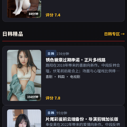
84分钟
评分
7.4
日韩精品
日韩专区 →
日韩
156分钟
锈色徽章过期承诺·正片多线路
路阳在2018年带来的喜剧向新作。中段反转合
理，伏笔前后能合上；场面与心理戏比例得
当。主演以演技派为主，适合喜欢强叙事与人
喜剧
·
韩国
· 电视剧
物关系的观众加入片单。
156分钟
评分
7.8
日韩
95分钟
片尾彩蛋前云端备份·导演剪辑加长版
奉俊昊在2022年带来的爱情向新作。中段反转