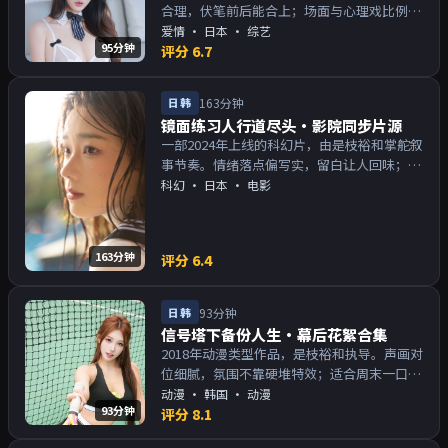
合理，伏笔前后能合上；场面与心理戏比例得
当。主演以演技派为主，适合喜欢强叙事与人
爱情
·
日本
· 综艺
95分钟
物关系的观众加入片单。
评分
6.7
日韩
163分钟
镜面练习人行道尽头·影院同步片源
一部2024年上线的科幻片，由是枝裕和掌舵叙
事节奏。情绪落点偏写实，留白让人回味；片
尾余韵足，讨论空间大。主演以演技派为主，
科幻
·
日本
· 电影
适合喜欢强叙事与人物关系的观众加入片单。
163分钟
评分
6.4
日韩
93分钟
信号塔下备份人生·幕后花絮合集
2018年动漫类型作品，是枝裕和执导。声画对
位细腻，氛围不靠硬堆特效；适合周末一口气
追完。主演以演技派为主，适合喜欢强叙事与
动漫
·
韩国
· 动漫
93分钟
人物关系的观众加入片单。
评分
8.1