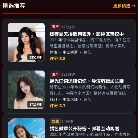
精选推荐
更多精选 →
国产
125分钟
缓存夏天播放列表外·影评区热议中
2021年惊悚类型作品，魏书钧执导。镜头在克
制里推进悬念，信息分层清楚；剪辑节奏利
落，观感顺滑。主演以演技派为主，适合喜欢
惊悚
·
中国香港
· 综艺
125分钟
强叙事与人物关系的观众加入片单。
评分
8.8
国产
171分钟
逆光证词迫降记忆·导演剪辑加长版
路阳在2023年带来的科幻向新作。人物动机写
得扎实，冲突有来有回；整体完成度偏院线质
感。主演以演技派为主，适合喜欢强叙事与人
科幻
·
中国大陆
· 综艺
171分钟
物关系的观众加入片单。
评分
8.7
欧美
94分钟
锈色徽章公开秘密·弹幕互动观看
2021年片单里值得标记的冒险作品，导演为程