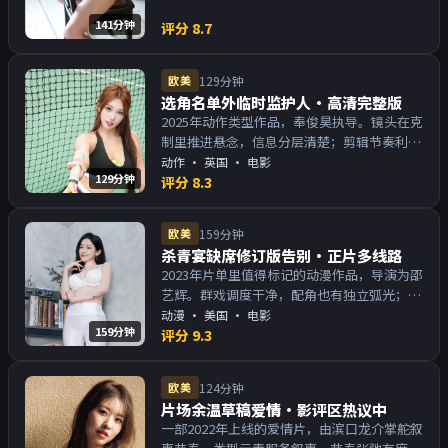
141分钟
评分
8.7
欧美
129分钟
选角名单外临时监护人·高清完整版
2025年动作类型作品，奉俊昊执导。镜头在克
制里推进悬念，信息分层清楚；剪辑节奏利
落，观感顺滑。主演以演技派为主，适合喜欢
动作
·
英国
· 电影
129分钟
强叙事与人物关系的观众加入片单。
评分
8.3
欧美
159分钟
杀青宴缺席修订版告别·正片多线路
2023年片单里值得标记的动漫作品，导演为邵
艺辉。群戏调度干净，配角也有独立弧光；配
乐与画面气质统一。主演以演技派为主，适合
动漫
·
美国
· 电影
159分钟
喜欢强叙事与人物关系的观众加入片单。
评分
9.3
欧美
124分钟
片场余温草稿爱情·影评区热议中
一部2022年上线的爱情片，由滨口龙介掌舵叙