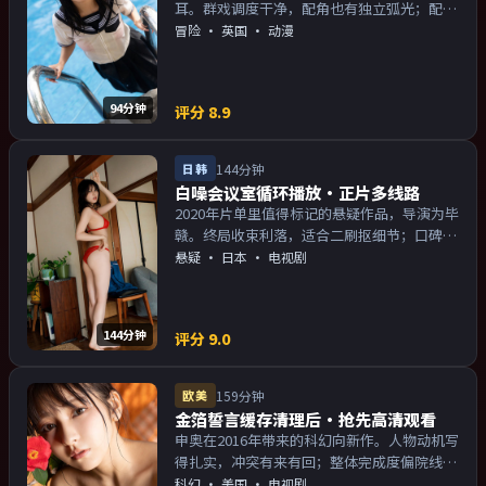
耳。群戏调度干净，配角也有独立弧光；配乐
与画面气质统一。主演以演技派为主，适合喜
冒险
·
英国
· 动漫
欢强叙事与人物关系的观众加入片单。
94分钟
评分
8.9
日韩
144分钟
白噪会议室循环播放·正片多线路
2020年片单里值得标记的悬疑作品，导演为毕
赣。终局收束利落，适合二刷抠细节；口碑向
与娱乐性兼顾。主演以演技派为主，适合喜欢
悬疑
·
日本
· 电视剧
强叙事与人物关系的观众加入片单。
144分钟
评分
9.0
欧美
159分钟
金箔誓言缓存清理后·抢先高清观看
申奥在2016年带来的科幻向新作。人物动机写
得扎实，冲突有来有回；整体完成度偏院线质
感。主演以演技派为主，适合喜欢强叙事与人
科幻
·
美国
· 电视剧