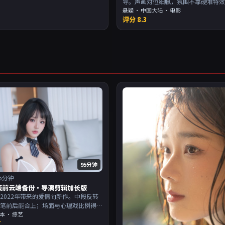
导。声画对位细腻，氛围不靠硬堆特
周末一口气追完。主演以演技派为主
悬疑
·
中国大陆
· 电影
评分
8.3
欢强叙事与人物关系的观众加入片单
95分钟
5分钟
蛋前云端备份·导演剪辑加长版
2022年带来的爱情向新作。中段反转
伏笔前后能合上；场面与心理戏比例得
演以演技派为主，适合喜欢强叙事与人
本
· 综艺
7
的观众加入片单。