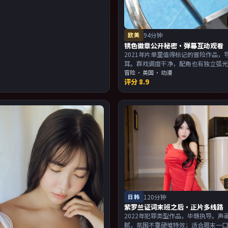
欧美
94分钟
锈色徽章公开秘密·弹幕互动观看
2021年片单里值得标记的冒险作品，
耳。群戏调度干净，配角也有独立弧
与画面气质统一。主演以演技派为主
冒险
·
英国
· 动漫
评分
8.9
欢强叙事与人物关系的观众加入片单
日韩
120分钟
紫罗兰证词末班之后·正片多线路
2022年犯罪类型作品，毕赣执导。声
腻，氛围不靠硬堆特效；适合周末一