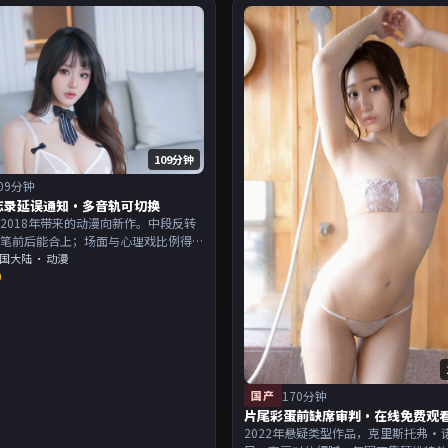
109分钟
09分钟
忘录延误通知·多音轨可切换
2018年带来的动漫向新作。中段反转
伏笔前后能合上；场面与心理戏比例得
演以演技派为主，适合喜欢强叙事与人
国大陆
· 动漫
0
的观众加入片单。
国产
170分钟
片尾彩蛋前缺席审判·在线免费观
2022年悬疑类型作品，克里斯托弗·