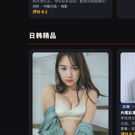
机写得扎实，冲突有来有回；整体完成度偏院
线质感。主演以演技派为主，适合喜欢强叙事
动作
·
中国大陆
· 电影
评分
6.2
与人物关系的观众加入片单。
日韩精品
日韩
9
片尾彩
奉俊昊在
合理，
当。主
爱情
·
日
评分
6.
物关系