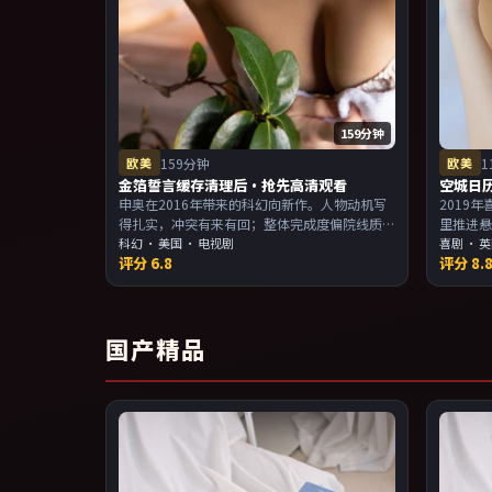
159分钟
欧美
159分钟
欧美
1
金箔誓言缓存清理后·抢先高清观看
空城日
申奥在2016年带来的科幻向新作。人物动机写
2019
得扎实，冲突有来有回；整体完成度偏院线质
里推进
感。主演以演技派为主，适合喜欢强叙事与人
科幻
·
美国
· 电视剧
观感顺
喜剧
·
英
评分
6.8
评分
8.
物关系的观众加入片单。
事与人
国产精品