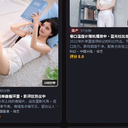
国产
97分钟
巷口温度计随机播放中·蓝光杜比
2022年片单里值得标记的科幻作品，
口龙介。群戏调度干净，配角也有独
配乐与画面气质统一。主演以演技派
科幻
·
中国大陆
· 综艺
评分
8.0
合喜欢强叙事与人物关系的观众加入
148分钟
48分钟
别单曲循环里·影评区热议中
16年上线的悬疑片，由克里斯托弗·诺
叙事节奏。情绪落点偏写实，留白让人
片尾余韵足，讨论空间大。主演以演技
国香港
· 综艺
9
，适合喜欢强叙事与人物关系的观众加
。