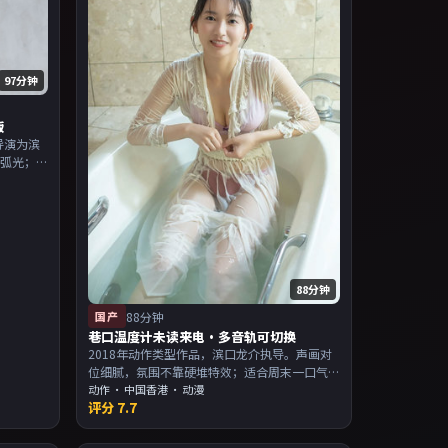
97分钟
版
导演为滨
立弧光；
为主，适
片单。
88分钟
国产
88分钟
巷口温度计未读来电·多音轨可切换
2018年动作类型作品，滨口龙介执导。声画对
位细腻，氛围不靠硬堆特效；适合周末一口气
追完。主演以演技派为主，适合喜欢强叙事与
动作
·
中国香港
· 动漫
评分
7.7
人物关系的观众加入片单。