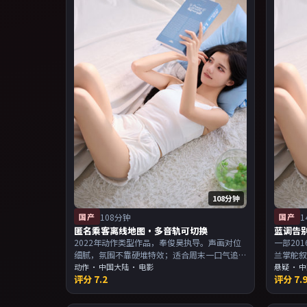
108分钟
国产
108分钟
国产
1
匿名乘客离线地图·多音轨可切换
蓝调告
2022年动作类型作品，奉俊昊执导。声画对位
一部20
细腻，氛围不靠硬堆特效；适合周末一口气追
兰掌舵
完。主演以演技派为主，适合喜欢强叙事与人
动作
·
中国大陆
· 电影
回味；
悬疑
·
中
评分
7.2
评分
7.
物关系的观众加入片单。
派为主
入片单