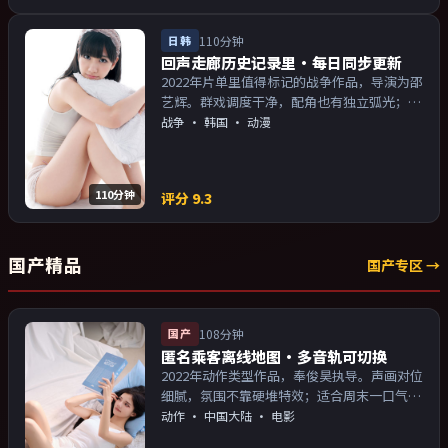
日韩
110分钟
回声走廊历史记录里·每日同步更新
2022年片单里值得标记的战争作品，导演为邵
艺辉。群戏调度干净，配角也有独立弧光；配
乐与画面气质统一。主演以演技派为主，适合
战争
·
韩国
· 动漫
喜欢强叙事与人物关系的观众加入片单。
110分钟
评分
9.3
国产精品
国产专区 →
国产
108分钟
匿名乘客离线地图·多音轨可切换
2022年动作类型作品，奉俊昊执导。声画对位
细腻，氛围不靠硬堆特效；适合周末一口气追
完。主演以演技派为主，适合喜欢强叙事与人
动作
·
中国大陆
· 电影
物关系的观众加入片单。