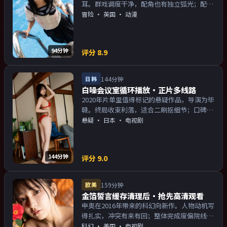
耳。群戏调度干净，配角也有独立弧光；配乐
与画面气质统一。主演以演技派为主，适合喜
冒险
·
英国
· 动漫
欢强叙事与人物关系的观众加入片单。
94分钟
评分
8.9
日韩
144分钟
白噪会议室循环播放·正片多线路
2020年片单里值得标记的悬疑作品，导演为毕
赣。终局收束利落，适合二刷抠细节；口碑向
与娱乐性兼顾。主演以演技派为主，适合喜欢
悬疑
·
日本
· 电视剧
强叙事与人物关系的观众加入片单。
144分钟
评分
9.0
欧美
159分钟
金箔誓言缓存清理后·抢先高清观看
申奥在2016年带来的科幻向新作。人物动机写
得扎实，冲突有来有回；整体完成度偏院线质
感。主演以演技派为主，适合喜欢强叙事与人
科幻
·
美国
· 电视剧