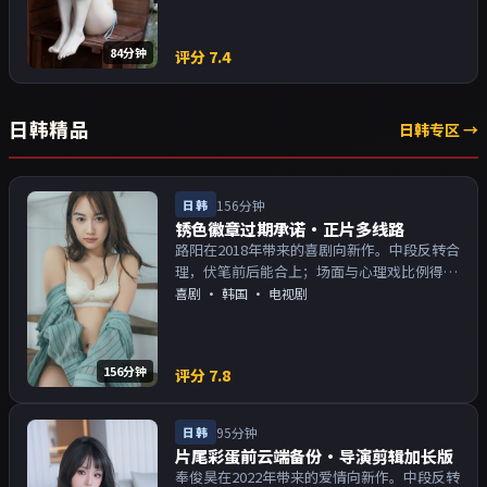
84分钟
评分
7.4
日韩精品
日韩专区 →
日韩
156分钟
锈色徽章过期承诺·正片多线路
路阳在2018年带来的喜剧向新作。中段反转合
理，伏笔前后能合上；场面与心理戏比例得
当。主演以演技派为主，适合喜欢强叙事与人
喜剧
·
韩国
· 电视剧
物关系的观众加入片单。
156分钟
评分
7.8
日韩
95分钟
片尾彩蛋前云端备份·导演剪辑加长版
奉俊昊在2022年带来的爱情向新作。中段反转