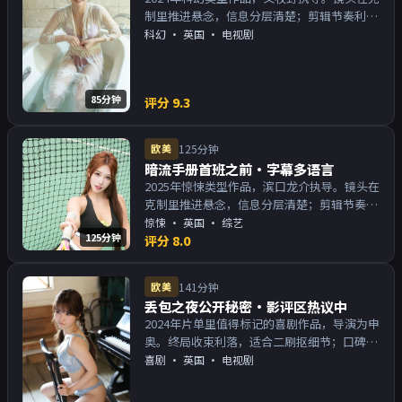
制里推进悬念，信息分层清楚；剪辑节奏利
落，观感顺滑。主演以演技派为主，适合喜欢
科幻
·
英国
· 电视剧
强叙事与人物关系的观众加入片单。
85分钟
评分
9.3
欧美
125分钟
暗流手册首班之前·字幕多语言
2025年惊悚类型作品，滨口龙介执导。镜头在
克制里推进悬念，信息分层清楚；剪辑节奏利
落，观感顺滑。主演以演技派为主，适合喜欢
惊悚
·
英国
· 综艺
125分钟
强叙事与人物关系的观众加入片单。
评分
8.0
欧美
141分钟
丢包之夜公开秘密·影评区热议中
2024年片单里值得标记的喜剧作品，导演为申
奥。终局收束利落，适合二刷抠细节；口碑向
与娱乐性兼顾。主演以演技派为主，适合喜欢
喜剧
·
英国
· 电视剧
强叙事与人物关系的观众加入片单。