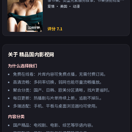
事节奏。类型元素服务叙事，节奏张弛有度；
对白密度高，留意潜台词。主演以演技派为
爱情
·
美国
· 动漫
主，适合喜欢强叙事与人物关系的观众加入片
单。
124分钟
评分
7.1
关于
精品国内影视网
为什么选择我们
免费在线看：片库内容可免费点播，无需付费订阅。
高清流畅：多码率切换，弱网也能尽量流畅播放。
聚合分类：国产、日韩、欧美分区清晰，找片更省时。
每日更新：热播剧与片单持续上新，追剧不掉队。
多端适配：手机、平板与桌面浏览器均可使用。
内容分类
国产精品：电视剧、电影、综艺等华语内容。