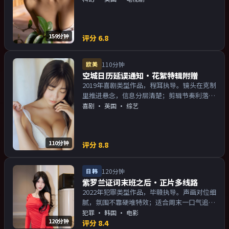
物关系的观众加入片单。
159分钟
评分
6.8
欧美
110分钟
空城日历延误通知·花絮特辑附赠
2019年喜剧类型作品，程耳执导。镜头在克制
里推进悬念，信息分层清楚；剪辑节奏利落，
观感顺滑。主演以演技派为主，适合喜欢强叙
喜剧
·
英国
· 综艺
事与人物关系的观众加入片单。
110分钟
评分
8.8
日韩
120分钟
紫罗兰证词末班之后·正片多线路
2022年犯罪类型作品，毕赣执导。声画对位细
腻，氛围不靠硬堆特效；适合周末一口气追
完。主演以演技派为主，适合喜欢强叙事与人
犯罪
·
韩国
· 电影
120分钟
物关系的观众加入片单。
评分
8.4