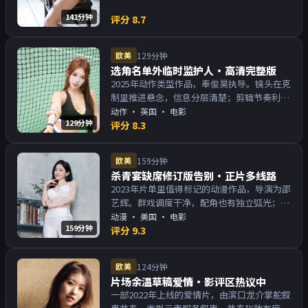
141分钟
评分
8.7
欧美
129分钟
选角名单外临时监护人·高清完整版
2025年动作类型作品，奉俊昊执导。镜头在克
制里推进悬念，信息分层清楚；剪辑节奏利
落，观感顺滑。主演以演技派为主，适合喜欢
动作
·
英国
· 电影
129分钟
强叙事与人物关系的观众加入片单。
评分
8.3
欧美
159分钟
杀青宴缺席修订版告别·正片多线路
2023年片单里值得标记的动漫作品，导演为邵
艺辉。群戏调度干净，配角也有独立弧光；配
乐与画面气质统一。主演以演技派为主，适合
动漫
·
美国
· 电影
159分钟
喜欢强叙事与人物关系的观众加入片单。
评分
9.3
欧美
124分钟
片场余温草稿爱情·影评区热议中
一部2022年上线的爱情片，由滨口龙介掌舵叙