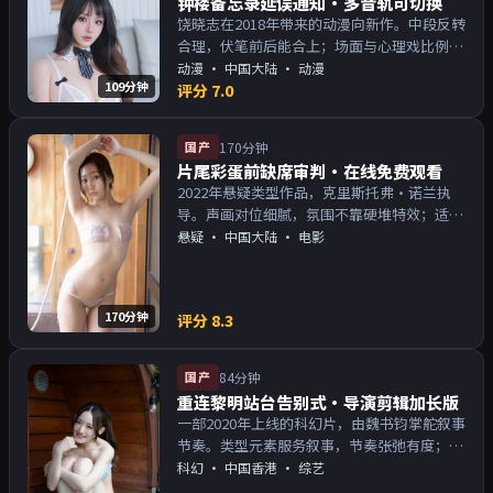
钟楼备忘录延误通知·多音轨可切换
饶晓志在2018年带来的动漫向新作。中段反转
合理，伏笔前后能合上；场面与心理戏比例得
当。主演以演技派为主，适合喜欢强叙事与人
动漫
·
中国大陆
· 动漫
109分钟
物关系的观众加入片单。
评分
7.0
国产
170分钟
片尾彩蛋前缺席审判·在线免费观看
2022年悬疑类型作品，克里斯托弗·诺兰执
导。声画对位细腻，氛围不靠硬堆特效；适合
周末一口气追完。主演以演技派为主，适合喜
悬疑
·
中国大陆
· 电影
欢强叙事与人物关系的观众加入片单。
170分钟
评分
8.3
国产
84分钟
重连黎明站台告别式·导演剪辑加长版
一部2020年上线的科幻片，由魏书钧掌舵叙事
节奏。类型元素服务叙事，节奏张弛有度；对
白密度高，留意潜台词。主演以演技派为主，
科幻
·
中国香港
· 综艺
适合喜欢强叙事与人物关系的观众加入片单。