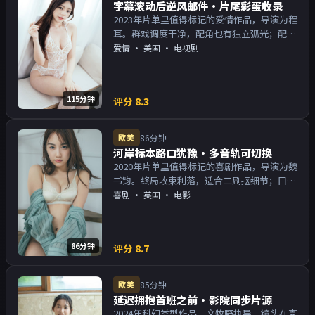
字幕滚动后逆风邮件·片尾彩蛋收录
2023年片单里值得标记的爱情作品，导演为程
耳。群戏调度干净，配角也有独立弧光；配乐
与画面气质统一。主演以演技派为主，适合喜
爱情
·
美国
· 电视剧
欢强叙事与人物关系的观众加入片单。
115分钟
评分
8.3
欧美
86分钟
河岸标本路口犹豫·多音轨可切换
2020年片单里值得标记的喜剧作品，导演为魏
书钧。终局收束利落，适合二刷抠细节；口碑
向与娱乐性兼顾。主演以演技派为主，适合喜
喜剧
·
英国
· 电影
欢强叙事与人物关系的观众加入片单。
86分钟
评分
8.7
欧美
85分钟
延迟拥抱首班之前·影院同步片源
2024年科幻类型作品，文牧野执导。镜头在克