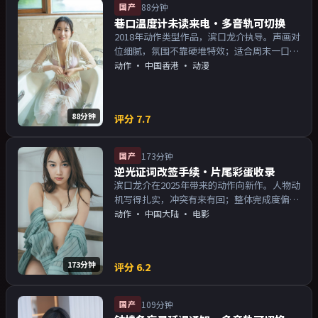
国产
88分钟
巷口温度计未读来电·多音轨可切换
2018年动作类型作品，滨口龙介执导。声画对
位细腻，氛围不靠硬堆特效；适合周末一口气
追完。主演以演技派为主，适合喜欢强叙事与
动作
·
中国香港
· 动漫
人物关系的观众加入片单。
88分钟
评分
7.7
国产
173分钟
逆光证词改签手续·片尾彩蛋收录
滨口龙介在2025年带来的动作向新作。人物动
机写得扎实，冲突有来有回；整体完成度偏院
线质感。主演以演技派为主，适合喜欢强叙事
动作
·
中国大陆
· 电影
与人物关系的观众加入片单。
173分钟
评分
6.2
国产
109分钟