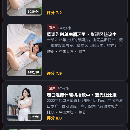
108分钟
评分
7.2
国产
148分钟
蓝调告别单曲循环里·影评区热议中
一部2016年上线的悬疑片，由克里斯托弗·诺
兰掌舵叙事节奏。情绪落点偏写实，留白让人
回味；片尾余韵足，讨论空间大。主演以演技
悬疑
·
中国香港
· 综艺
派为主，适合喜欢强叙事与人物关系的观众加
入片单。
148分钟
评分
7.9
国产
97分钟
巷口温度计随机播放中·蓝光杜比版
2022年片单里值得标记的科幻作品，导演为滨
口龙介。群戏调度干净，配角也有独立弧光；
配乐与画面气质统一。主演以演技派为主，适
科幻
·
中国大陆
· 综艺
97分钟
合喜欢强叙事与人物关系的观众加入片单。
评分
8.0