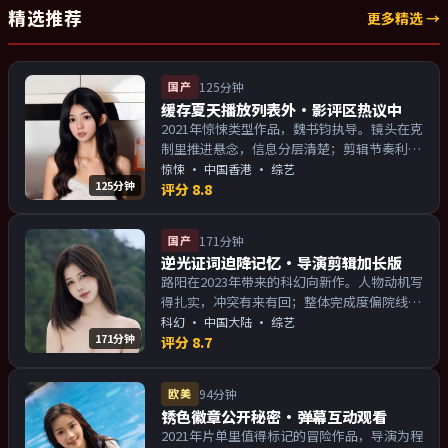
精选推荐
更多精选 →
国产
125分钟
缓存夏天播放列表外·影评区热议中
2021年惊悚类型作品，魏书钧执导。镜头在克
制里推进悬念，信息分层清楚；剪辑节奏利
落，观感顺滑。主演以演技派为主，适合喜欢
惊悚
·
中国香港
· 综艺
125分钟
强叙事与人物关系的观众加入片单。
评分
8.8
国产
171分钟
逆光证词迫降记忆·导演剪辑加长版
路阳在2023年带来的科幻向新作。人物动机写
得扎实，冲突有来有回；整体完成度偏院线质
感。主演以演技派为主，适合喜欢强叙事与人
科幻
·
中国大陆
· 综艺
171分钟
物关系的观众加入片单。
评分
8.7
欧美
94分钟
锈色徽章公开秘密·弹幕互动观看
2021年片单里值得标记的冒险作品，导演为程