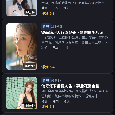
合理，伏笔前后能合上；场面与心理戏比例得
当。主演以演技派为主，适合喜欢强叙事与人
爱情
·
日本
· 综艺
95分钟
物关系的观众加入片单。
评分
6.7
日韩
163分钟
镜面练习人行道尽头·影院同步片源
一部2024年上线的科幻片，由是枝裕和掌舵叙
事节奏。情绪落点偏写实，留白让人回味；片
尾余韵足，讨论空间大。主演以演技派为主，
科幻
·
日本
· 电影
适合喜欢强叙事与人物关系的观众加入片单。
163分钟
评分
6.4
日韩
93分钟
信号塔下备份人生·幕后花絮合集
2018年动漫类型作品，是枝裕和执导。声画对
位细腻，氛围不靠硬堆特效；适合周末一口气
追完。主演以演技派为主，适合喜欢强叙事与
动漫
·
韩国
· 动漫
93分钟
人物关系的观众加入片单。
评分
8.1