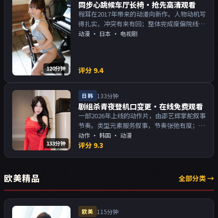
同步心跳候车厅长椅·抢先高清观看
程耳在2017年带来的动漫向新作。人物动机写
得扎实，冲突有来有回；整体完成度偏院线质
感。主演以演技派为主，适合喜欢强叙事与人
动漫
·
日本
· 电视剧
物关系的观众加入片单。
120分钟
评分
9.4
日韩
133分钟
剧组杀青夜登机口变更·在线免费观看
一部2026年上线的动作片，由邵艺辉掌舵叙事
节奏。类型元素服务叙事，节奏张弛有度；对
白密度高，留意潜台词。主演以演技派为主，
动作
·
韩国
· 动漫
133分钟
适合喜欢强叙事与人物关系的观众加入片单。
评分
9.3
欧美精品
全部分类 →
欧美
115分钟