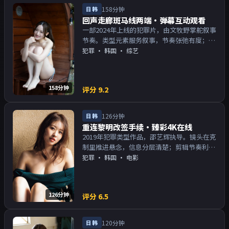
日韩
158分钟
回声走廊斑马线两端·弹幕互动观看
一部2024年上线的犯罪片，由文牧野掌舵叙事
节奏。类型元素服务叙事，节奏张弛有度；对
白密度高，留意潜台词。主演以演技派为主，
犯罪
·
韩国
· 综艺
适合喜欢强叙事与人物关系的观众加入片单。
158分钟
评分
9.2
日韩
126分钟
重连黎明改签手续·臻彩4K在线
2019年犯罪类型作品，邵艺辉执导。镜头在克
制里推进悬念，信息分层清楚；剪辑节奏利
落，观感顺滑。主演以演技派为主，适合喜欢
犯罪
·
韩国
· 电影
强叙事与人物关系的观众加入片单。
126分钟
评分
6.5
日韩
120分钟