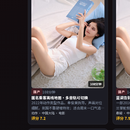
108分钟
国产
108分钟
国产
1
匿名乘客离线地图·多音轨可切换
蓝调告
2022年动作类型作品，奉俊昊执导。声画对位
一部20
细腻，氛围不靠硬堆特效；适合周末一口气追
兰掌舵
完。主演以演技派为主，适合喜欢强叙事与人
动作
·
中国大陆
· 电影
回味；
悬疑
·
中
评分
7.2
评分
7.
物关系的观众加入片单。
派为主
入片单