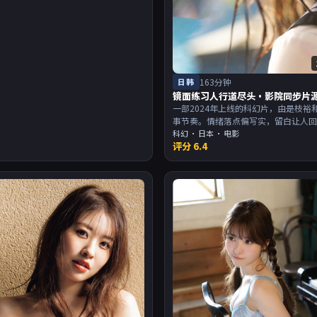
日韩
163分钟
镜面练习人行道尽头·影院同步片
一部2024年上线的科幻片，由是枝裕
事节奏。情绪落点偏写实，留白让人
尾余韵足，讨论空间大。主演以演技
科幻
·
日本
· 电影
评分
6.4
适合喜欢强叙事与人物关系的观众加