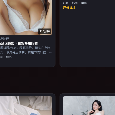
完。主演以演技派为主，适合喜欢强
犯罪
·
韩国
· 电影
评分
8.4
物关系的观众加入片单。
110分钟
10分钟
历延误通知·花絮特辑附赠
年喜剧类型作品，程耳执导。镜头在克制
悬念，信息分层清楚；剪辑节奏利落，
滑。主演以演技派为主，适合喜欢强叙
国
· 综艺
8
物关系的观众加入片单。