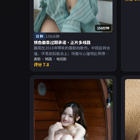
156分钟
日韩
156分钟
锈色徽章过期承诺·正片多线路
路阳在2018年带来的喜剧向新作。中段反转合
理，伏笔前后能合上；场面与心理戏比例得
当。主演以演技派为主，适合喜欢强叙事与人
喜剧
·
韩国
· 电视剧
评分
7.8
物关系的观众加入片单。