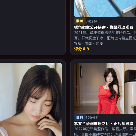
欧美
94分钟
锈色徽章公开秘密·弹幕互动观看
2021年片单里值得标记的冒险作品，
耳。群戏调度干净，配角也有独立弧
与画面气质统一。主演以演技派为主
冒险
·
英国
· 动漫
评分
8.9
欢强叙事与人物关系的观众加入片单
日韩
120分钟
紫罗兰证词末班之后·正片多线路
2022年犯罪类型作品，毕赣执导。声
腻，氛围不靠硬堆特效；适合周末一