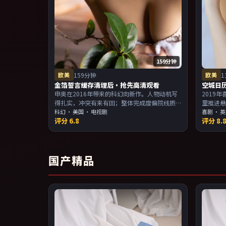
159分钟
欧美
159分钟
欧美
1
金箔誓言缓存清理后·抢先高清观看
空城日
申奥在2016年带来的科幻向新作。人物动机写
2019
得扎实，冲突有来有回；整体完成度偏院线质
里推进
感。主演以演技派为主，适合喜欢强叙事与人
科幻
·
美国
· 电视剧
观感顺
喜剧
·
英
评分
6.8
评分
8.
物关系的观众加入片单。
事与人
国产精品