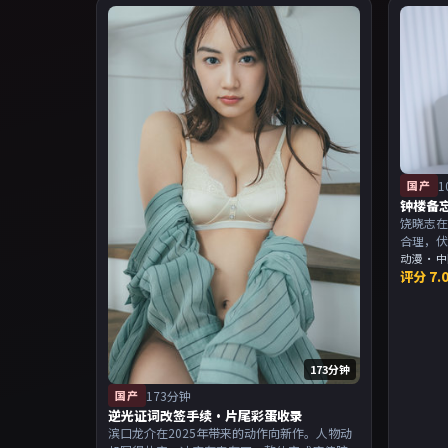
国产
1
钟楼备
饶晓志在
合理，
当。主
动漫
·
中
评分
7.
物关系
173分钟
国产
173分钟
逆光证词改签手续·片尾彩蛋收录
滨口龙介在2025年带来的动作向新作。人物动