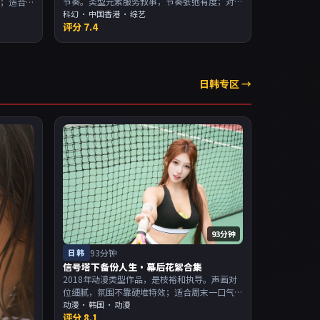
节奏。类型元素服务叙事，节奏张弛有度；对
效；适合
白密度高，留意潜台词。主演以演技派为主，
科幻
·
中国香港
· 综艺
，适合喜
评分
7.4
适合喜欢强叙事与人物关系的观众加入片单。
。
日韩专区 →
93分钟
日韩
93分钟
信号塔下备份人生·幕后花絮合集
2018年动漫类型作品，是枝裕和执导。声画对
位细腻，氛围不靠硬堆特效；适合周末一口气
追完。主演以演技派为主，适合喜欢强叙事与
动漫
·
韩国
· 动漫
评分
8.1
人物关系的观众加入片单。