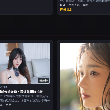
导。声画对位细腻，氛围不靠硬堆特
周末一口气追完。主演以演技派为主
悬疑
·
中国大陆
· 电影
评分
8.3
欢强叙事与人物关系的观众加入片单
95分钟
5分钟
蛋前云端备份·导演剪辑加长版
2022年带来的爱情向新作。中段反转
伏笔前后能合上；场面与心理戏比例得
演以演技派为主，适合喜欢强叙事与人
本
· 综艺
7
的观众加入片单。