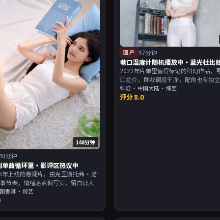
国产
97分钟
巷口温度计随机播放中·蓝光杜比
2022年片单里值得标记的科幻作品，
口龙介。群戏调度干净，配角也有独
配乐与画面气质统一。主演以演技派
科幻
·
中国大陆
· 综艺
评分
8.0
合喜欢强叙事与人物关系的观众加入
148分钟
48分钟
别单曲循环里·影评区热议中
16年上线的悬疑片，由克里斯托弗·诺
叙事节奏。情绪落点偏写实，留白让人
片尾余韵足，讨论空间大。主演以演技
国香港
· 综艺
9
，适合喜欢强叙事与人物关系的观众加
。