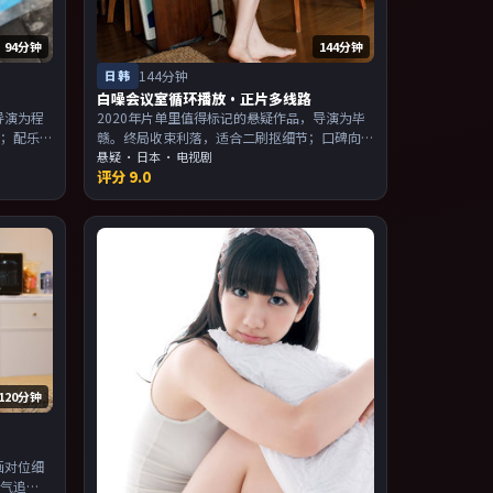
94分钟
144分钟
日韩
144分钟
白噪会议室循环播放·正片多线路
导演为程
2020年片单里值得标记的悬疑作品，导演为毕
光；配乐
赣。终局收束利落，适合二刷抠细节；口碑向
，适合喜
与娱乐性兼顾。主演以演技派为主，适合喜欢
悬疑
·
日本
· 电视剧
评分
9.0
。
强叙事与人物关系的观众加入片单。
120分钟
画对位细
口气追