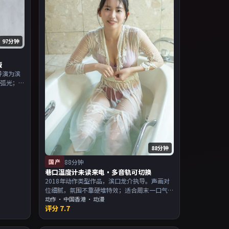
97分钟
版
导演为滨
立弧光；
为主，适
片单。
88分钟
国产
88分钟
巷口温度计未读来电·多音轨可切换
2018年动作类型作品，滨口龙介执导。声画对
位细腻，氛围不靠硬堆特效；适合周末一口气
追完。主演以演技派为主，适合喜欢强叙事与
动作
·
中国香港
· 动漫
评分
7.7
人物关系的观众加入片单。