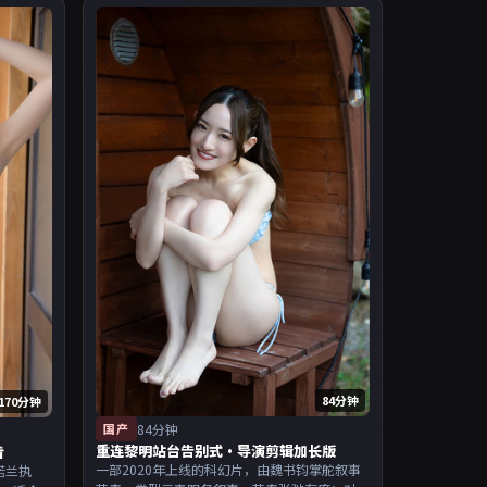
84分钟
170分钟
国产
84分钟
重连黎明站台告别式·导演剪辑加长版
看
一部2020年上线的科幻片，由魏书钧掌舵叙事
诺兰执