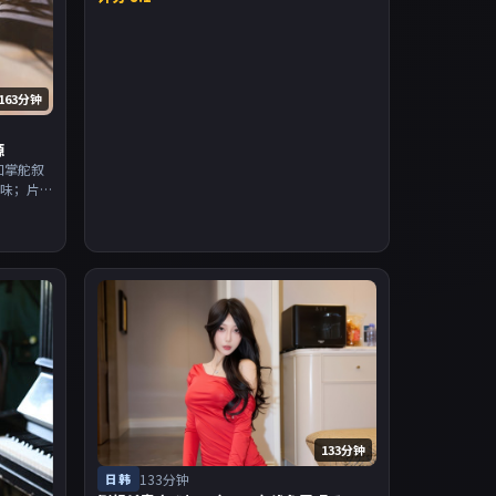
163分钟
源
和掌舵叙
回味；片
派为主，
入片单。
133分钟
日韩
133分钟