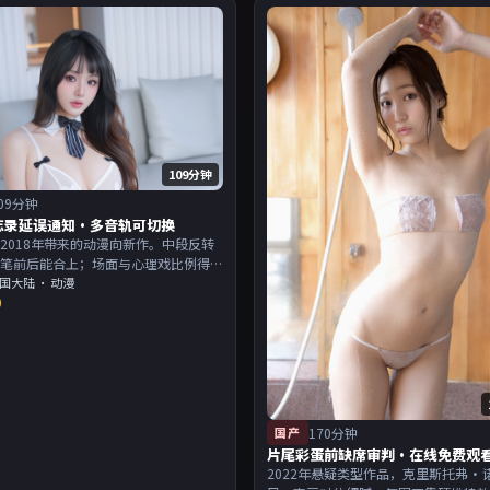
109分钟
09分钟
忘录延误通知·多音轨可切换
2018年带来的动漫向新作。中段反转
伏笔前后能合上；场面与心理戏比例得
演以演技派为主，适合喜欢强叙事与人
国大陆
· 动漫
0
的观众加入片单。
国产
170分钟
片尾彩蛋前缺席审判·在线免费观
2022年悬疑类型作品，克里斯托弗·