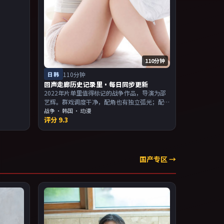
叙事与人
110分钟
日韩
110分钟
回声走廊历史记录里·每日同步更新
2022年片单里值得标记的战争作品，导演为邵
艺辉。群戏调度干净，配角也有独立弧光；配
乐与画面气质统一。主演以演技派为主，适合
战争
·
韩国
· 动漫
评分
9.3
喜欢强叙事与人物关系的观众加入片单。
国产专区 →