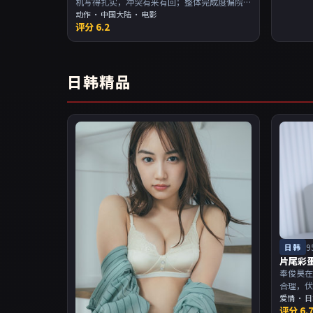
机写得扎实，冲突有来有回；整体完成度偏院
线质感。主演以演技派为主，适合喜欢强叙事
动作
·
中国大陆
· 电影
评分
6.2
与人物关系的观众加入片单。
日韩精品
日韩
9
片尾彩
奉俊昊在
合理，
当。主
爱情
·
日
评分
6.
物关系