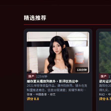
精选推荐
125分钟
国产
125分钟
国产
1
缓存夏天播放列表外·影评区热议中
逆光证
2021年惊悚类型作品，魏书钧执导。镜头在克
路阳在2
制里推进悬念，信息分层清楚；剪辑节奏利
得扎实
落，观感顺滑。主演以演技派为主，适合喜欢
惊悚
·
中国香港
· 综艺
感。主
科幻
·
中
评分
8.8
评分
8.
强叙事与人物关系的观众加入片单。
物关系